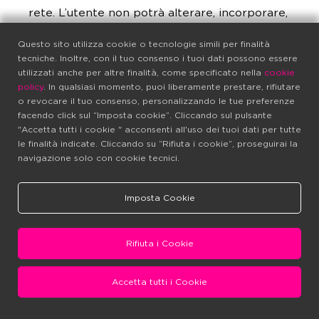
rete. L’utente non potrà alterare, incorporare,
modificare, adattare o tradurre il Software o
Questo sito utilizza cookie o tecnologie simili per finalità
decompilare, decodificare, disassemblare o
tecniche. Inoltre, con il tuo consenso i tuoi dati possono essere
ridurre in altro modo il Software in altra
utilizzati anche per altre finalità, come specificato nella
cookie
forma comprensibile. L’utente non può
policy
. In qualsiasi momento, puoi liberamente prestare, rifiutare
modificare il Software, né creare alcun
o revocare il tuo consenso, personalizzando le tue preferenze
facendo click sul “Imposta cookie”. Cliccando sul pulsante
prodotto ricavato da esso. L’utente non può
"Accetta tutti i cookie " acconsenti all'uso dei tuoi dati per tutte
utilizzare il Software al fine di sviluppare altre
le finalità indicate. Cliccando su “Rifiuta i cookie”, proseguirai la
tecnologie avente le stesse funzioni primarie
navigazione solo con cookie tecnici.
del Software, incluse ma non limitate a quelle
di sviluppo di procedure e test volti a
Imposta Cookie
sviluppare software o altre tecnologie che
raggiungano scopi e/o funzionamenti analoghi
a quelli del Software. L’utente accetta che la
Rifiuta i Cookie
Società effettui in qualsiasi momento, dietro
congruo preavviso, un controllo per accertare
Accetta tutti i Cookie
che il Software sia utilizzato in conformità a
questi termini. Prima di utilizzare gli archivi di