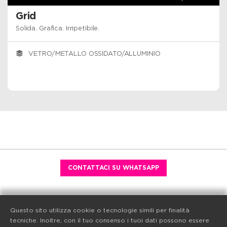
Grid
Solida. Grafica. Irripetibile.
VETRO/METALLO OSSIDATO/ALLUMINIO
CONTATTACI SU WHATSAPP
Questo sito utilizza cookie o tecnologie simili per finalità
tecniche. Inoltre, con il tuo consenso i tuoi dati possono essere