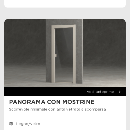
Vedi anteprime
PANORAMA CON MOSTRINE
Scorrevole minimale con anta vetrata a scomparsa
Legno/vetro