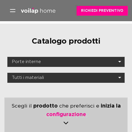
Skip
RICHIEDI PREVENTIVO
to
content
Catalogo prodotti
Scegli il
prodotto
che preferisci e
inizia la
configurazione