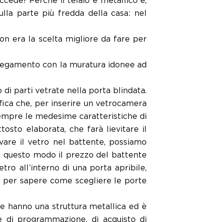
ccede? Perché il telaio è metallico e,
ulla parte più fredda della casa: nel
on era la scelta migliore da fare per
collegamento con la muratura idonee ad
 di parti vetrate nella porta blindata.
ifica che, per inserire un vetrocamera
empre le medesime caratteristiche di
tosto elaborata, che farà lievitare il
vare il vetro nel battente, possiamo
. In questo modo il prezzo del battente
tro all’interno di una porta apribile,
e per sapere come scegliere le porte
e hanno una struttura metallica ed è
e di programmazione, di acquisto di