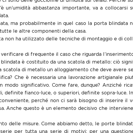
 ci sono delle goccioline di umidità sul telaio. Perché su
’è un’umidità abbastanza importante, va a collocarsi s
data.
data, ma probabilmente in quel caso la porta blindata n
 tutte le altre componenti della casa.
data non ha utilizzato delle tecniche di montaggio e di 
 verificare di frequente il caso che riguarda l’inserimento
lindata è costituito da una scatola di metallo: ciò sign
ta scatola di metallo un alloggiamento che deve avere s
ifica? Che è necessaria una lavorazione artigianale piut
in modo significativo. Come fare, dunque? Anziché rica
i, definite fianco-luce, o superiori, definite sopra-luce
onveniente, perché non ci sarà bisogno di inserire il ve
sa. Anche questo è un elemento decisivo che intervien
to delle misure. Come abbiamo detto, le porte blindat
serie per tutta una serie di motivi: per una question