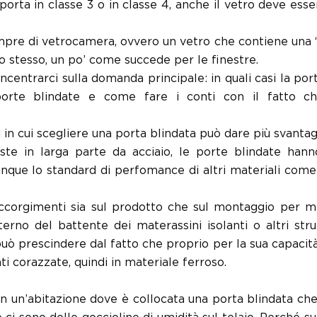
porta in classe 3 o in classe 4, anche il vetro deve ess
mpre di vetrocamera, ovvero un vetro che contiene una “
o stesso, un po’ come succede per le finestre.
ntrarci sulla domanda principale: in quali casi la porta
porte blindate e come fare i conti con il fatto c
ni in cui scegliere una porta blindata può dare più svanta
te in larga parte da acciaio, le porte blindate han
ue lo standard di perfomance di altri materiali come il
ccorgimenti sia sul prodotto che sul montaggio per mi
nterno del battente dei materassini isolanti o altri st
può prescindere dal fatto che proprio per la sua capacità d
 corazzate, quindi in materiale ferroso.
e in un’abitazione dove è collocata una porta blindata ch