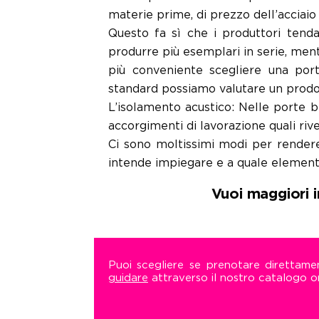
materie prime, di prezzo dell’acciaio
Questo fa sì che i produttori tenda
produrre più esemplari in serie, men
più conveniente scegliere una por
standard possiamo valutare un prodot
L’isolamento acustico: Nelle porte b
accorgimenti di lavorazione quali rive
Ci sono moltissimi modi per rendere
intende impiegare e a quale elemento
Vuoi maggiori i
Puoi scegliere se prenotare direttam
guidare
attraverso il nostro catalogo on