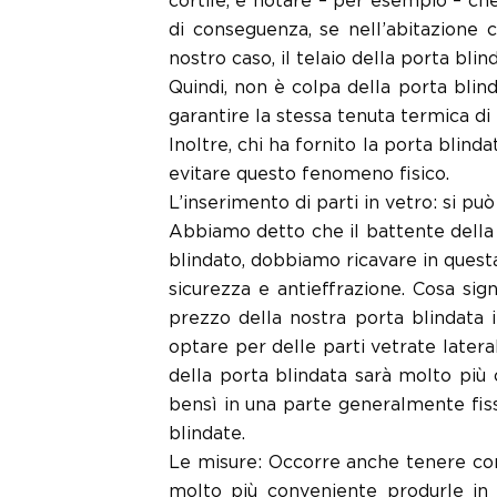
cortile, e notare – per esempio – che
di conseguenza, se nell’abitazione c
nostro caso, il telaio della porta blin
Quindi, non è colpa della porta blin
garantire la stessa tenuta termica di
Inoltre, chi ha fornito la porta blin
evitare questo fenomeno fisico.
L’inserimento di parti in vetro: si può
Abbiamo detto che il battente della b
blindato, dobbiamo ricavare in ques
sicurezza e antieffrazione. Cosa sign
prezzo della nostra porta blindata 
optare per delle parti vetrate lateral
della porta blindata sarà molto più c
bensì in una parte generalmente fis
blindate.
Le misure: Occorre anche tenere con
molto più conveniente produrle in 