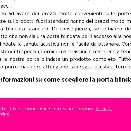
 ecc…
no ad avere dei prezzi molto convenienti sulle porte
tre sui prodotti fuori standard hanno dei prezzi molto m
ta blindata standard. Di conseguenza, se abbiamo del
to che non sia una porta blindata per l’accesso alla nos
lindate la tenuta acustica non è facile da ottenere. C
stimenti speciali, cornici, materassini in materiale a tenu
 la nostra porta blindata un prodotto completo. Tutt
 porre maggiore attenzione: sicurezza, acustica, termic
nformazioni su come scegliere la porta blind
ente il tuo appuntamento in store, oppure
lasciarti
line.