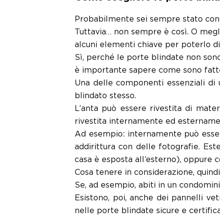
Probabilmente sei sempre stato convi
Tuttavia… non sempre è così. O megl
alcuni elementi chiave per poterlo di
Sì, perché le porte blindate non sono 
è importante sapere come sono fatte l
Una delle componenti essenziali di u
blindato stesso.
L’anta può essere rivestita di mate
rivestita internamente ed esternamen
Ad esempio: internamente può essere r
addirittura con delle fotografie. Est
casa è esposta all’esterno), oppure c
Cosa tenere in considerazione, quind
Se, ad esempio, abiti in un condominio
Esistono, poi, anche dei pannelli ve
nelle porte blindate sicure e certific