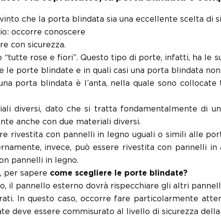
nto che la porta blindata sia una eccellente scelta di s
io: occorre conoscere
re con sicurezza.
“tutte rose e fiori”. Questo tipo di porte, infatti, ha l
e porte blindate e in quali casi una porta blindata non 
na porta blindata è l’anta, nella quale sono collocate
riali diversi, dato che si tratta fondamentalmente di u
te anche con due materiali diversi.
ivestita con pannelli in legno uguali o simili alle porte
ernamente, invece, può essere rivestita con pannelli in
on pannelli in legno.
i, per sapere
come scegliere le porte blindate?
, il pannello esterno dovrà rispecchiare gli altri pannel
trati. In questo caso, occorre fare particolarmente atte
ate deve essere commisurato al livello di sicurezza della