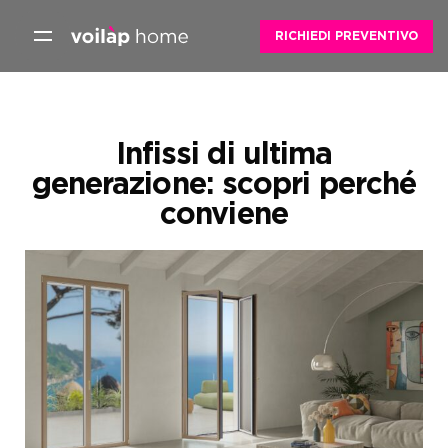
Skip
to
RICHIEDI PREVENTIVO
content
Infissi di ultima
generazione: scopri perché
conviene