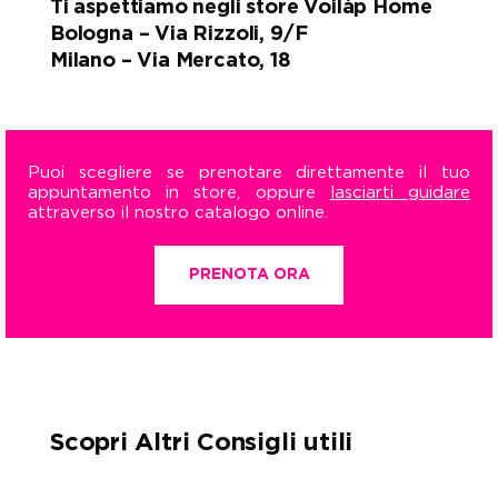
Ti aspettiamo negli store Voilàp Home
Bologna – Via Rizzoli, 9/F
Milano – Via Mercato, 18
Puoi scegliere se prenotare direttamente il tuo
appuntamento in store, oppure
lasciarti guidare
attraverso il nostro catalogo online.
PRENOTA ORA
Scopri Altri Consigli utili